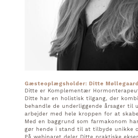
Gæsteoplægsholder: Ditte Møllegaar
Ditte er Komplementær Hormonterapeut
Ditte har en holistisk tilgang, der ko
behandle de underliggende årsager til 
arbejder med hele kroppen for at skabe
Med en baggrund som farmakonom har Di
gør hende i stand til at tilbyde unikke 
På webinaret deler Ditte praktiske eks