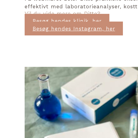
effektivt med laboratorieanalyser, kostt
Vil du vide mere om Ditte?
Besøg hendes klinik, her
Besøg hendes Instagram, her