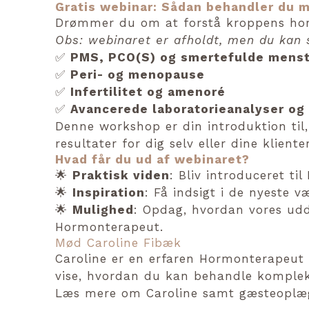
Gratis webinar: Sådan behandler du 
Drømmer du om at forstå kroppens hor
Obs: webinaret er afholdt, men du kan
✅
PMS, PCO(S) og smertefulde menst
✅
Peri- og menopause
✅
Infertilitet og amenoré
✅
Avancerede laboratorieanalyser og
Denne workshop er din introduktion ti
resultater for dig selv eller dine klienter
Hvad får du ud af webinaret?
🌟
Praktisk viden
: Bliv introduceret t
🌟
Inspiration
: Få indsigt i de nyeste 
🌟
Mulighed
: Opdag, hvordan vores udd
Hormonterapeut.
Mød Caroline Fibæk
Caroline er en erfaren Hormonterapeut o
vise, hvordan du kan behandle komplek
Læs mere om Caroline samt gæsteoplægs