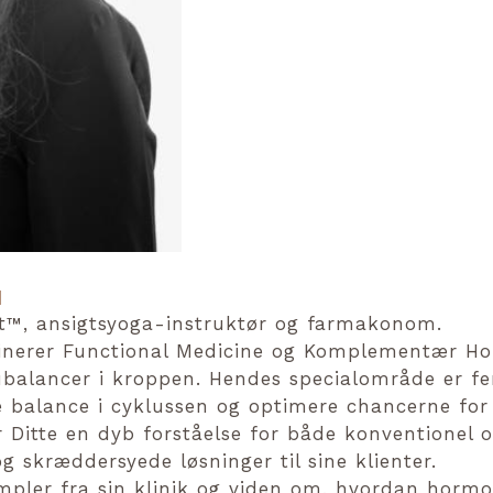
d
™️, ansigtsyoga-instruktør og farmakonom.
mbinerer Functional Medicine og Komplementær Ho
ubalancer i kroppen. Hendes specialområde er fer
 balance i cyklussen og optimere chancerne for 
tte en dyb forståelse for både konventionel og 
og skræddersyede løsninger til sine klienter.
empler fra sin klinik og viden om, hvordan horm