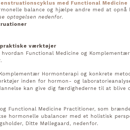
menstruationscyklus med Functional Medicine
monelle balance og hjælpe andre med at opnå 
 se optagelsen nedenfor.
ruationer
 praktiske værktøjer
l, hvordan Functional Medicine og Komplementæ
.
il Komplementær Hormonterapi og konkrete metode
værktøjer inden for hormon- og laboratorieanalyse
annelse kan give dig færdighederne til at blive
g Functional Medicine Practitioner, som brænder
se hormonelle ubalancer med et holistisk perspe
holder, Ditte Møllegaard, nedenfor.