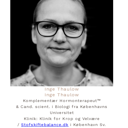
Inge Thaulow
Inge Thaulow
Komplementær Hormonterapeut™️
& Cand. scient. i Biologi fra Københavns
Universitet
Klinik: Klinik for Krop og Velvære
/
Stofskiftebalance.dk
i København Sv.