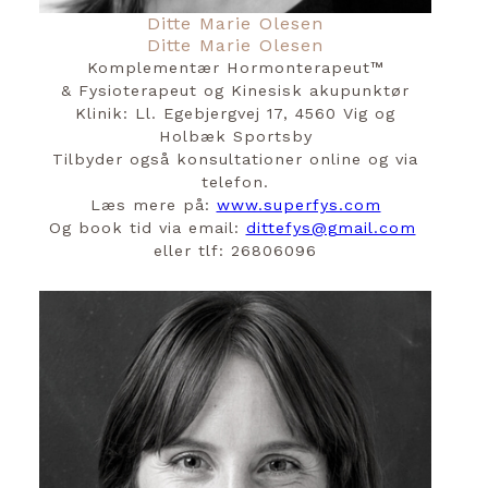
Ditte Marie Olesen
Ditte Marie Olesen
Komplementær Hormonterapeut™️
& Fysioterapeut og Kinesisk akupunktør
Klinik: Ll. Egebjergvej 17, 4560 Vig og
Holbæk Sportsby
Tilbyder også konsultationer online og via
telefon.
Læs mere på:
www.superfys.com
Og book tid via email:
dittefys@gmail.com
eller tlf: 26806096