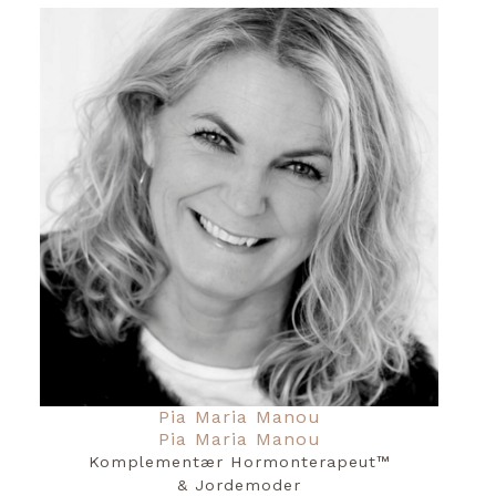
Pia Maria Manou
Pia Maria Manou
Komplementær Hormonterapeut™️
& Jordemoder