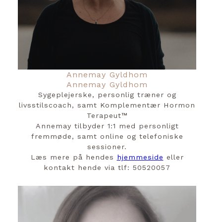
Annemay Gyldhom
Annemay Gyldhom
Sygeplejerske, personlig træner og
livsstilscoach, samt Komplementær Hormon
Terapeut™
Annemay tilbyder 1:1 med personligt
fremmøde, samt online og telefoniske
sessioner.
Læs mere på hendes
hjemmeside
eller
kontakt hende via tlf: 50520057