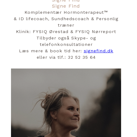
Signe Find
Komplementær Hormonterapeut™️
& ID lifecoach, Sundhedscoach & Personlig
træner
Klinik: FYSIQ Ørestad & FYSIQ Nørreport
Tilbyder også Skype- og
telefonkonsultationer
Læs mere & book tid her:
signefind.dk
eller via tlf.: 32 52 35 64