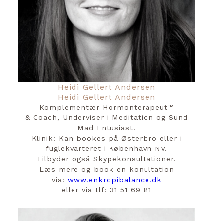
Heidi Gellert Andersen
Heidi Gellert Andersen
Komplementær Hormonterapeut™️
& Coach, Underviser i Meditation og Sund
Mad Entusiast.
Klinik: Kan bookes på Østerbro eller i
fuglekvarteret i København NV.
Tilbyder også Skypekonsultationer.
Læs mere og book en konultation
via:
www.enkropibalance.dk
eller via tlf: 31 51 69 81