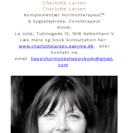
Charlotte Larsen
Charlotte Larsen
Komplementær Hormonterapeut™️
& Sygeplejerske, Zoneterapeut
Klinik:
La Jolie, Tullinsgade 12, 1618 København V
Læs mere og book konsultation her:
www.charlottelarsen.easyme.dk
eller
kontakt via
email
happyhormoneshappybody@gmail.
com