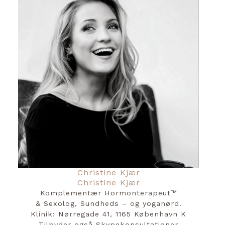
Christine Kjær
Christine Kjær
Komplementær Hormonterapeut™️
& Sexolog, Sundheds – og yoganørd.
Klinik: Nørregade 41, 1165 København K
Tilbyder også Skypekonsultationer