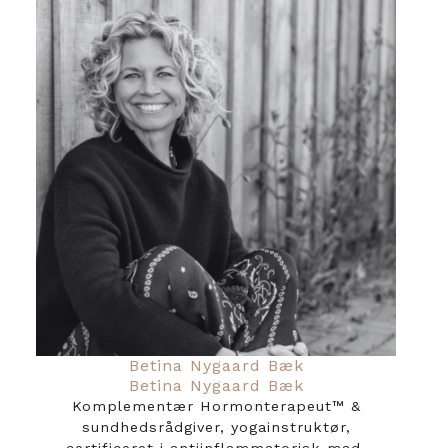
Betina Nygaard Bæk
Betina Nygaard Bæk
Komplementær Hormonterapeut™️ &
sundhedsrådgiver, yogainstruktør,