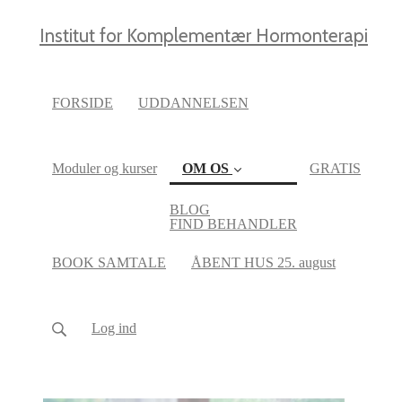
Institut for Komplementær Hormonterapi
FORSIDE
UDDANNELSEN
Moduler og kurser
OM OS
GRATIS
BLOG
(current)
FIND BEHANDLER
BOOK SAMTALE
ÅBENT HUS 25. august
Log ind