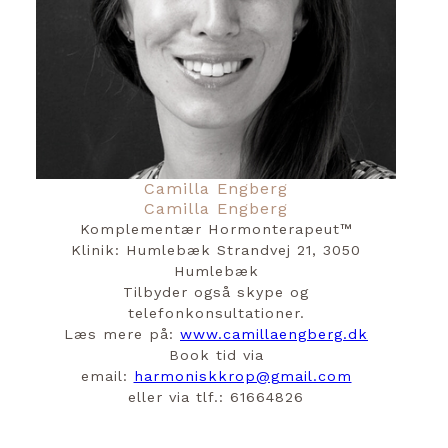
Camilla Engberg
Camilla Engberg
Komplementær Hormonterapeut™️
Klinik: Humlebæk Strandvej 21, 3050
Humlebæk
Tilbyder også skype og
telefonkonsultationer.
Læs mere på:
www.camillaengberg.dk
Book tid via
email:
harmoniskkrop@gmail.com
eller via tlf.: 61664826