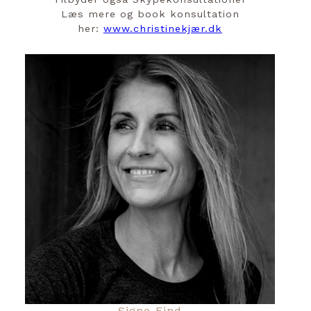
Læs mere og book konsultation
her:
www.christinekjær.dk
Signe Find