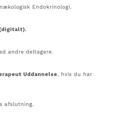
ækologisk Endokrinologi.
digitalt).
d andre deltagere.
terapeut Uddannelse
, hvis du har
s afslutning.