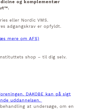
medicine og komplementær
t™️.
ries eller Nordic VMS.
res adgangskrav er opfyldt.
æs mere om AFS)
tituttets shop – til dig selv.
oreningen. DAKOBE kan på sigt
kende uddannelsen.
iv behandling at undersøge, om en