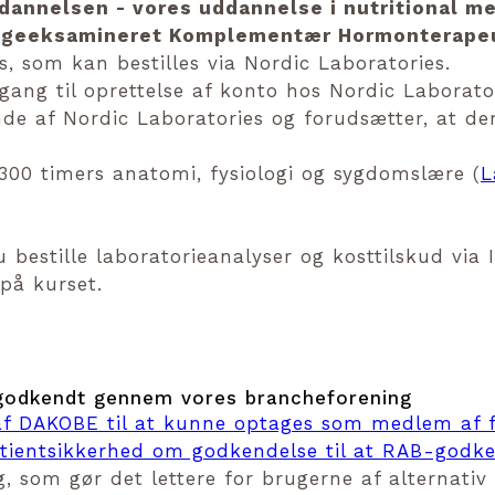
dannelsen - vores uddannelse i nutritional 
 lægeeksamineret Komplementær Hormonterapeu
ts, som kan bestilles via Nordic Laboratories.
dgang til oprettelse af konto hos Nordic Laborato
de af Nordic Laboratories og forudsætter, at de
0 timers anatomi, fysiologi og sygdomslære (
L
estille laboratorieanalyser og kosttilskud via Ins
på kurset.
godkendt gennem vores brancheforening
f DAKOBE til at kunne optages som medlem af f
atientsikkerhed om godkendelse til at RAB-god
ing, som gør det lettere for brugerne af alternat