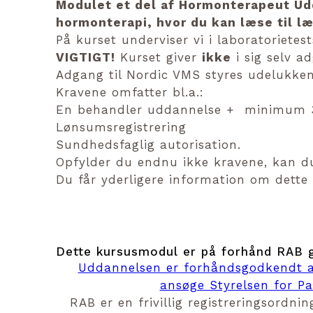
Modulet et del af Hormonterapeut Ud
hormonterapi, hvor du kan læse til
På kurset underviser vi i laboratorietes
VIGTIGT!
Kurset giver
ikke
i sig selv a
Adgang til Nordic VMS styres udelukken
Kravene omfatter bl.a.:
En behandler uddannelse + minimum 30
Lønsumsregistrering
Sundhedsfaglig autorisation.
Opfylder du endnu ikke kravene, kan du b
Du får yderligere information om dette 
Dette kursusmodul er på forhånd RAB 
Uddannelsen er forhåndsgodkendt a
ansøge Styrelsen for P
RAB er en frivillig registreringsordn