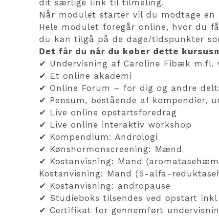
dit særlige link til tilmeling.
Når modulet starter vil du modtage en
Hele modulet foregår online, hvor du 
du kan tilgå på de dage/tidspunkter so
Det får du når du køber dette kursus
✔ Undervisning af Caroline Fibæk m.fl. 
✔ Et online akademi
✔ Online Forum – for dig og andre delt
✔ Pensum, bestående af kompendier, und
✔ Live online opstartsforedrag
✔ Live online interaktiv workshop
✔ Kompendium: Andrologi
✔ Kønshormonscreening: Mænd
✔ Kostanvisning: Mand (aromatasehæ
Kostanvisning: Mand (5-alfa-redukta
✔ Kostanvisning: andropause
✔ Studieboks tilsendes ved opstart in
✔ Certifikat for gennemført undervisnin