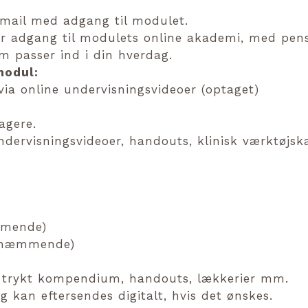
 mail med adgang til modulet.
får adgang til modulets online akademi, med pe
m passer ind i din hverdag.
modul:
via online undervisningsvideoer (optaget)
agere.
ervisningsvideoer, handouts, klinisk værktøjsk
mmende)
sehæmmende)
kl trykt kompendium, handouts, lækkerier mm.
g kan eftersendes digitalt, hvis det ønskes.