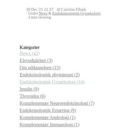
30 Dec '21 22:37
Af Caroline Fibæk
Under
News
&
Endokrinologisk Gynækologi
3 min læsning
Kategorier
News
(42)
Elevudtalelser
(3)
Om uddannelsen
(15)
Endokrinologisk phytoterapi
(2)
Endokrinologisk Gynækologi
(14)
Insulin
(9)
Thyroidea
(6)
Komplementær Neuroendokrinologi
(7)
Endokrinologisk Ernæring
(9)
Komplementær Andrologi
(1)
Komplementær Immunologi
(1)