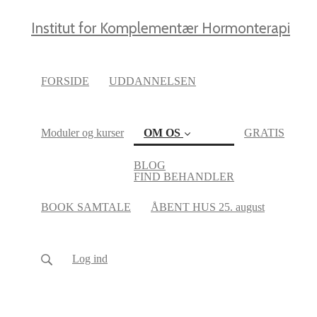
Institut for Komplementær Hormonterapi
FORSIDE
UDDANNELSEN
Moduler og kurser
OM OS
GRATIS
(current)
BLOG
FIND BEHANDLER
BOOK SAMTALE
ÅBENT HUS 25. august
Log ind