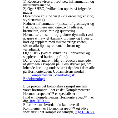
1) Reducere visceralt fedtvæv, inflammation og
insulinniveauer og
2) Øge SHBG, hvilket kan opnås på følgende
måder:
Opretholde en sund vægt (via ordentlig kost og
styrketræning)
Reducer inflammation (masser af grøntsager og
fisk og supplere med omega-3 fedtsyrer,
bromelain, curcumin og quercetin).
Normalisere insulin- og glukose-dynamik (ved
at spise en lav- glykæmisk protein- og fiberrig
kost og supplere med mikronæringsstoffer,
såsom alfa liponsyre, kanel, chrom og
vanadium).
Øge SHBG (ved at sænke insulinniveauer og
supplere med hørfrø og fibre)
Der er også andre måder at reducere mængden
af østrogen i kroppen på. Dem skriver jeg om
løbende her – og underviser i dybden i dem alle
på Hormonterapeut Uddannelsens modul
Komplementær Gynækologisk
Endokrinologi
Lige præcis det komplekse samspil mellem
vores hormoner – det er dét Komplementære
Hormonterapeuter™️ er specialister i.
Find en Komplementær Hormonterapeut™️ nær
dig,
lige HER >>
Eller læs om, hvordan du kan læse til
Komplementær Hormonterapeut™️ og blive
specialist i det komplekse samspil,
lige HER >>