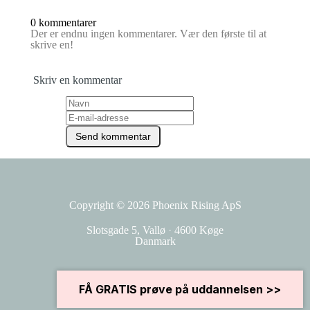
0 kommentarer
Der er endnu ingen kommentarer. Vær den første til at
skrive en!
Skriv en kommentar
Copyright © 2026
Phoenix Rising ApS
Slotsgade 5, Vallø
·
4600 Køge
Danmark
Kundeservice
Handelsbetingelser
FÅ GRATIS prøve på uddannelsen >>