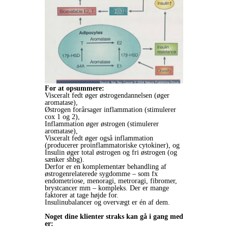
For at opsummere:
Visceralt fedt øger østrogendannelsen (øger
aromatase),
Østrogen forårsager inflammation (stimulerer
cox 1 og 2),
Inflammation øger østrogen (stimulerer
aromatase),
Visceralt fedt øger også inflammation
(producerer proinflammatoriske cytokiner), og
Insulin øger total østrogen og fri østrogen (og
sænker shbg).
Derfor er en komplementær behandling af
østrogenrelaterede sygdomme – som fx
endometriose, menoragi, metroragi, fibromer,
brystcancer mm – kompleks. Der er mange
faktorer at tage højde for.
Insulinubalancer og overvægt er én af dem.
Noget dine klienter straks kan gå i gang med
er: