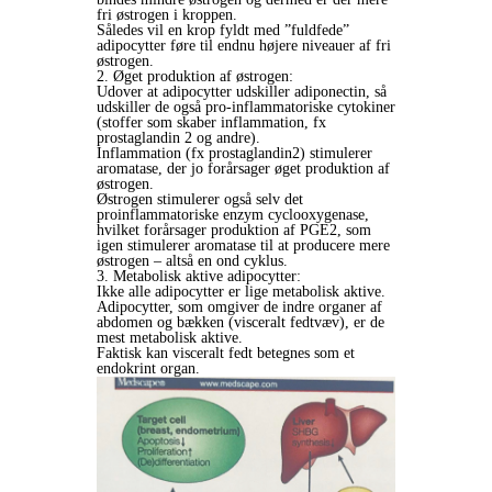
fri østrogen i kroppen.
Således vil en krop fyldt med ”fuldfede”
adipocytter føre til endnu højere niveauer af fri
østrogen.
2. Øget produktion af østrogen:
Udover at adipocytter udskiller adiponectin, så
udskiller de også pro-inflammatoriske cytokiner
(stoffer som skaber inflammation, fx
prostaglandin 2 og andre).
Inflammation (fx prostaglandin2) stimulerer
aromatase, der jo forårsager øget produktion af
østrogen.
Østrogen stimulerer også selv det
proinflammatoriske enzym cyclooxygenase,
hvilket forårsager produktion af PGE2, som
igen stimulerer aromatase til at producere mere
østrogen – altså en ond cyklus.
3. Metabolisk aktive adipocytter:
Ikke alle adipocytter er lige metabolisk aktive.
Adipocytter, som omgiver de indre organer af
abdomen og bækken (visceralt fedtvæv), er de
mest metabolisk aktive.
Faktisk kan visceralt fedt betegnes som et
endokrint organ.