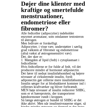
Døjer dine klienter med
kraftige og smertefulde
menstruationer,
endometriose eller
fibromer?
Alle fedtceller (adipocytter) indeholder
enzymet aromatase, som omdanner testosteron
til østrogen.
Men fedtvæv er forskelligt.
Adipocytter, i visse væv, understøtter i særlig
grad væksten af fibromer og endometriose
(altså vækst af østrogensensitivt væv).
Det, der sker er:
1. Mængden af lipid (fedt) i cytoplasmaet i
fedtcellerne:
Hvis fedtcellerne er for fulde af fedt, vil det
producere mindre af hormonet adiponectin.
Det fører til nedsat insulinfølsomhed og højere
niveauer af cirkulerende insulin, fordi
adiponectin gør cellerne mere insulinfølsomme.
Insulin sørger for at blodsukkeret kommer ind i
cellernes kraftværker og bliver forbrændt.
MEN høje niveauer af insulin reducerer SHBG,
som er et bæreprotein, der transporterer
kønshormoner rundt i kroppen.
Så længe østrogen er bundet til SHBG er det
ikke aktivt. Men når insulinniveauerne stiger, så
bindes mindre østrogen og dermed er der mere